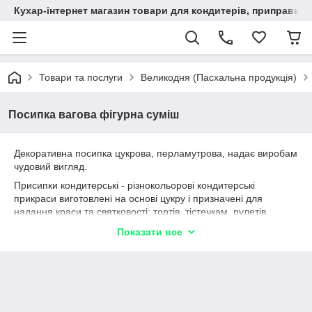
Кухар-інтернет магазин товари для кондитерів, приправи, сп
Товари та послуги
Великодня (Пасхальна продукція)
Посипка вагова фігурна суміш
Декоративна посипка цукрова, перламутрова, надає виробам
чудовий вигляд.
Присипки кондитерські - різнокольорові кондитерські
прикраси виготовлені на основі цукру і призначені для
надання краси та святковості: тортів, тістечкам, рулетів,
кексів, морозиво і т. д. Пропоновані присипки - їстівні, мають
Показати все
яскраві кольори і різноманітні форми, що дозволяє
створювати незабутні кондитерські вироби, втілюючи будь-які
ідеї та фантазії.