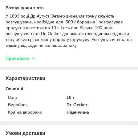
Розпушувач тіста
У 1893 році Др Аугуст Оеткер визначив точну кількість
розпушувача, необхідне для 500 г борошна і розфасував
продукт в пакетики по 10 г. І ось вже більше 100 років
розпушувач тіста Dr. Oetker допомагає господиням надавати
тісту об’єм і рівномірну пористу структуру. Розпушувач тіста на
відміну від соди не залишає запаху.
Приховати
Характеристики
Основні
Вага
10 г
Виробник
Dr. Oetker
Країна виробник
Німеччина
Умови доставки