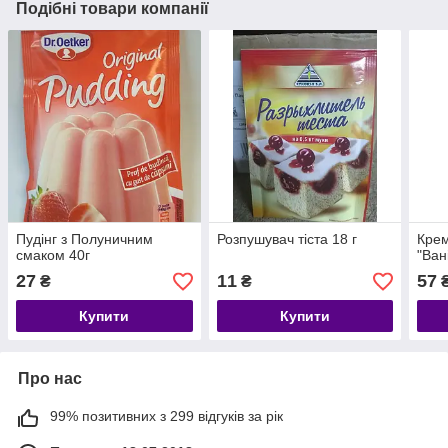
Подібні товари компанії
Пудінг з Полуничним
Розпушувач тіста 18 г
Крем
смаком 40г
"Ван
27
11
57
₴
₴
Купити
Купити
Про нас
99% позитивних з 299 відгуків за рік