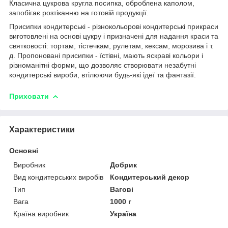
Класична цукрова кругла посипка, оброблена каполом,
запобігає розтіканню на готовій продукції.
Присипки кондитерські - різнокольорові кондитерські прикраси
виготовлені на основі цукру і призначені для надання краси та
святковості: тортам, тістечкам, рулетам, кексам, морозива і т.
д. Пропоновані присипки - їстівні, мають яскраві кольори і
різноманітні форми, що дозволяє створювати незабутні
кондитерські вироби, втілюючи будь-які ідеї та фантазії.
Приховати
Характеристики
Основні
Виробник
Добрик
Вид кондитерських виробів
Кондитерський декор
Тип
Вагові
Вага
1000 г
Країна виробник
Україна