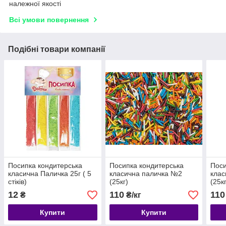
належної якості
Всі умови повернення
Подібні товари компанії
Посипка кондитерська
Посипка кондитерська
Поси
класична Паличка 25г ( 5
класична паличка №2
клас
стіків)
(25кг)
(25к
12
110
110
₴
₴/кг
Купити
Купити