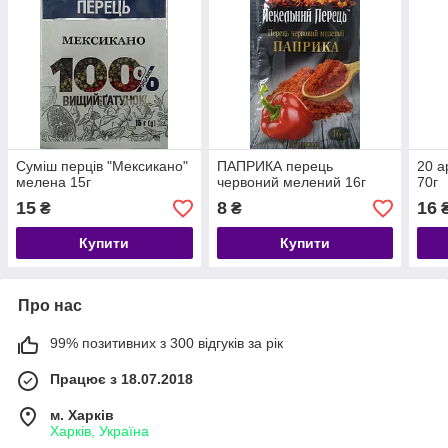
Суміш перців "Мексикано"
ПАПРИКА перець
20 а
мелена 15г
червоний мелений 16г
70г
15
8
16
₴
₴
Купити
Купити
Про нас
99% позитивних з 300 відгуків за рік
Працює з 18.07.2018
м. Харків
Харків, Україна