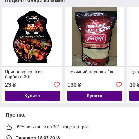
Подібні товари компанії
Приправа шашлик
Гірчичний порошок 1кг
Цукр
барбекю 30г
23
130
10
₴
₴
Купити
Купити
Про нас
99% позитивних з 301 відгука за рік
Працює з 18.07.2018