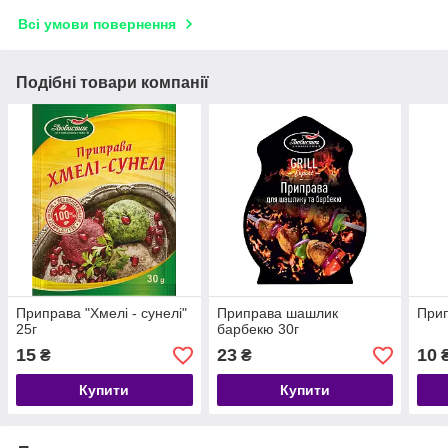
Всі умови повернення
Подібні товари компанії
Приправа "Хмелі - сунелі"
Приправа шашлик
Прип
25г
барбекю 30г
15
23
10
₴
₴
Купити
Купити