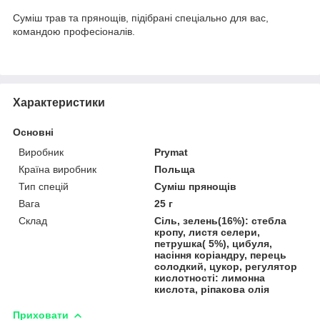
Суміш трав та прянощів, підібрані спеціально для вас,
командою професіоналів.
Характеристики
Основні
Виробник
Prymat
Країна виробник
Польща
Тип спецій
Суміш прянощів
Вага
25 г
Склад
Сіль, зелень(16%): стебла
кропу, листя селери,
петрушка( 5%), цибуля,
насіння коріандру, перець
солодкий, цукор, регулятор
кислотності: лимонна
кислота, ріпакова олія
Приховати