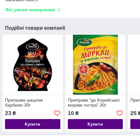
Всі умови повернення
Подібні товари компанії
Приправа шашлик
Приправа "до Корейської
Прип
барбекю 30г
моркви гостра" 30г
23
10
25
₴
₴
Купити
Купити