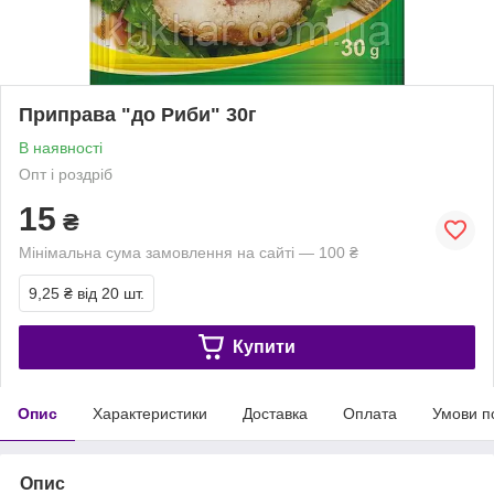
Приправа "до Риби" 30г
В наявності
Опт і роздріб
15
₴
Мінімальна сума замовлення на сайті — 100 ₴
9,25 ₴
від 20 шт.
Купити
Опис
Характеристики
Доставка
Оплата
Умови п
Опис