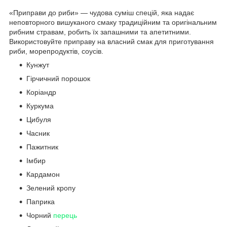
«Приправи до риби» — чудова суміш спецій, яка надає
неповторного вишуканого смаку традиційним та оригінальним
рибним стравам, робить їх запашними та апетитними.
Використовуйте приправу на власний смак для приготування
риби, морепродуктів, соусів.
Кунжут
Гірчичний порошок
Коріандр
Куркума
Цибуля
Часник
Пажитник
Імбир
Кардамон
Зелений кропу
Паприка
Чорний
перець