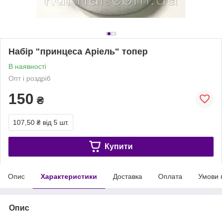
Набір "принцеса Аріель" топер
В наявності
Опт і роздріб
150
₴
107,50 ₴
від 5 шт.
Купити
Опис
Характеристики
Доставка
Оплата
Умови 
Опис