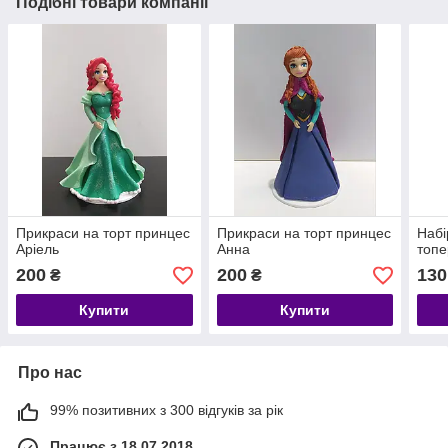
Подібні товари компанії
Прикраси на торт принцес
Прикраси на торт принцес
Набі
Аріель
Анна
топе
200
200
130
₴
₴
Купити
Купити
Про нас
99% позитивних з 300 відгуків за рік
Працює з 18.07.2018