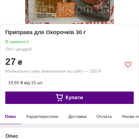
Приправа для Окорочків 30 г
В наявності
Опт і роздріб
27
₴
Мінімальна сума замовлення на сайті — 100 ₴
19,65 ₴
від 15 шт.
Купити
Опис
Характеристики
Доставка
Оплата
Умови п
Опис