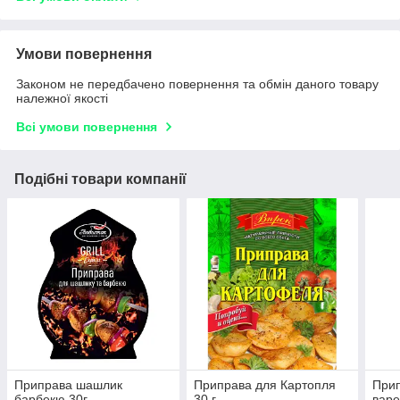
Умови повернення
Законом не передбачено повернення та обмін даного товару
належної якості
Всі умови повернення
Подібні товари компанії
Приправа шашлик
Приправа для Картопля
Прип
барбекю 30г
30 г
варе