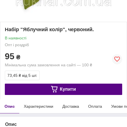
Набір "Яблучний колір", червоний.
В наявності
Опт і роздріб
95
₴
Мінімальна сума замовлення на сайті — 100 ₴
73,45 ₴
від 5 шт.
Купити
Опис
Характеристики
Доставка
Оплата
Умови п
Опис