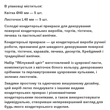
В упаковці міститься:
Квітка Ø40 мм — 5 шт.
Листочок L40 мм — 5 шт.
Солодкі кондитерські прикраси для декорування
поверхні кондитерських виробів, тортів, тістечок,
печива та пастельної випічки.
Кондитерські прикраси — це кондитерські вироби ручної
роботи, призначені для швидкого декорування поверхні
тортів, тістечок, караваїв, печива, десертів, Крейдяний і
традиційної випічки.
Набір "Яблуєвий цвіт" виготовлений із цукрової пасти,
комплектується з квіточок білого кольору, декорованих
срібними та перламутровими цукровими кульками, і
зелених листочків.
Завдяки простому та одночасно вишуканому дизайну,
цей виріб легко поєднувати з іншими видами
кондитерських прикрас і різноманітними
кондитерськими посипками, а також використовувати
індивідуально, створивши неперевершений вигляд для
будь-якого кондитерського изделия.