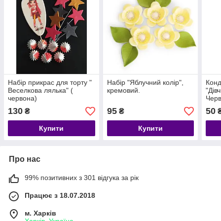
Набір прикрас для торту "
Набір "Яблучний колір",
Конд
Веселкова лялька" (
кремовий.
"Дів
червона)
Черв
130
95
50
₴
₴
Купити
Купити
Про нас
99% позитивних з 301 відгука за рік
Працює з 18.07.2018
м. Харків