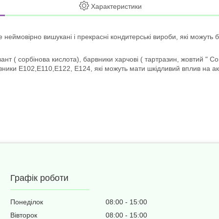
Характеристики
еймовірно вишукані і прекрасні кондитерські вироби, які можуть бут
нт ( сорбінова кислота), барвники харчові ( тартразин, жовтий " Со
вники Е102,Е110,Е122, Е124, які можуть мати шкідливий вплив на акт
Графік роботи
Понеділок
08:00
15:00
Вівторок
08:00
15:00