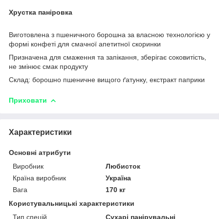
Хрустка паніровка
Виготовлена з пшеничного борошна за власною технологією у
формі конфеті для смачної апетитної скоринки
Призначена для смаження та запікання, зберігає соковитість,
не змінює смак продукту
Склад: борошно пшеничне вищого ґатунку, екстракт паприки
Приховати
Характеристики
Основні атрибути
Виробник
Любисток
Країна виробник
Україна
Вага
170 кг
Користувальницькі характеристики
Тип спецій
Сухарі панірувальні