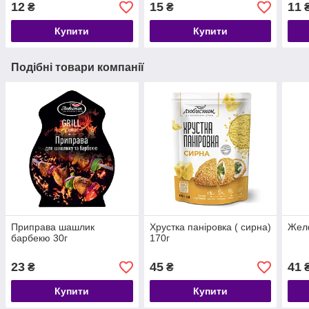
12
15
11
₴
₴
Купити
Купити
Подібні товари компанії
Приправа шашлик
Хрустка паніровка ( сирна)
Желф
барбекю 30г
170г
23
45
41
₴
₴
Купити
Купити