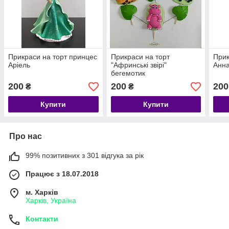
Прикраси на торт принцес
Прикраси на торт
Прик
Аріель
"Афринські звірі"
Анн
бегемотик
200
200
200
₴
₴
Купити
Купити
Про нас
99% позитивних з 301 відгука за рік
Працює з 18.07.2018
м. Харків
Харків, Україна
Контакти