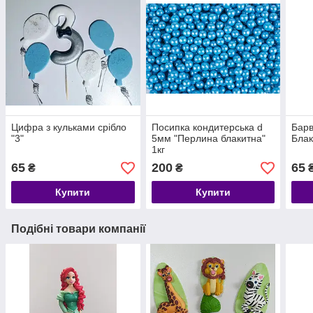
Цифра з кульками срібло
Посипка кондитерська d
Барв
"3"
5мм "Перлина блакитна"
Блак
1кг
65
200
65
₴
₴
Купити
Купити
Подібні товари компанії