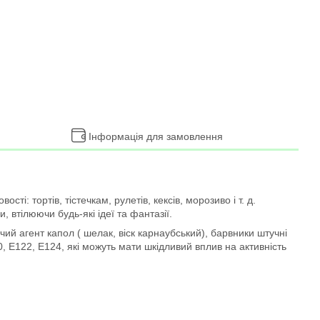
Інформація для замовлення
і: тортів, тістечкам, рулетів, кексів, морозиво і т. д.
 втілюючи будь-які ідеї та фантазії.
ий агент капол ( шелак, віск карнаубський), барвники штучні
, Е122, Е124, які можуть мати шкідливий вплив на активність