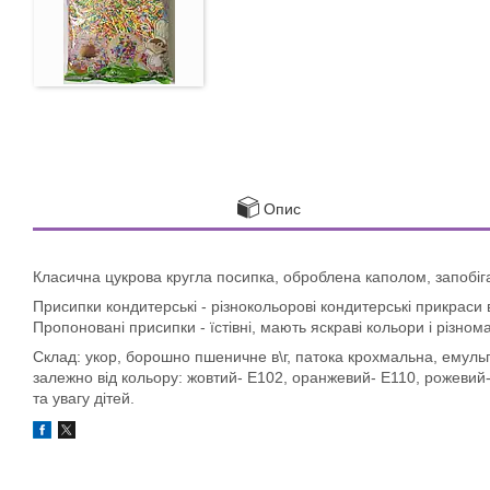
Опис
Класична цукрова кругла посипка, оброблена каполом, запобігає
Присипки кондитерські - різнокольорові кондитерські прикраси виг
Пропоновані присипки - їстівні, мають яскраві кольори і різном
Склад: укор, борошно пшеничне в\г, патока крохмальна, емульг
залежно від кольору: жовтий- Е102, оранжевий- Е110, рожевий-
та увагу дітей.