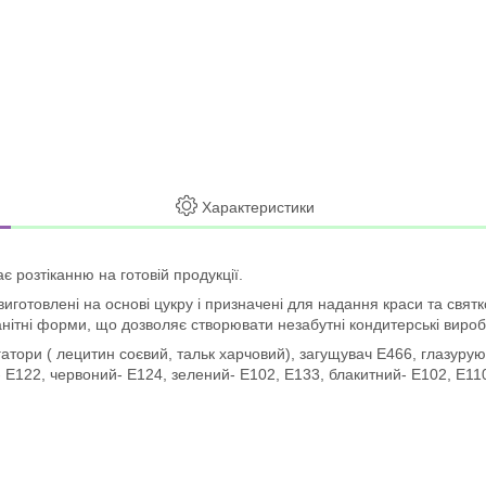
Характеристики
 розтіканню на готовій продукції.
отовлені на основі цукру і призначені для надання краси та святковост
анітні форми, що дозволяє створювати незабутні кондитерські вироби,
атори ( лецитин соєвий, тальк харчовий), загущувач Е466, глазуруюч
 Е122, червоний- Е124, зелений- Е102, Е133, блакитний- Е102, Е110