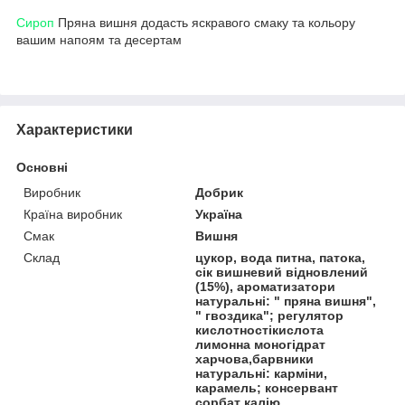
Сироп
Пряна вишня додасть яскравого смаку та кольору
вашим напоям та десертам
Характеристики
Основні
Виробник
Добрик
Країна виробник
Україна
Смак
Вишня
Склад
цукор, вода питна, патока,
сік вишневий відновлений
(15%), ароматизатори
натуральні: " пряна вишня",
" гвоздика"; регулятор
кислотностікислота
лимонна моногідрат
харчова,барвники
натуральні: карміни,
карамель; консервант
сорбат калію