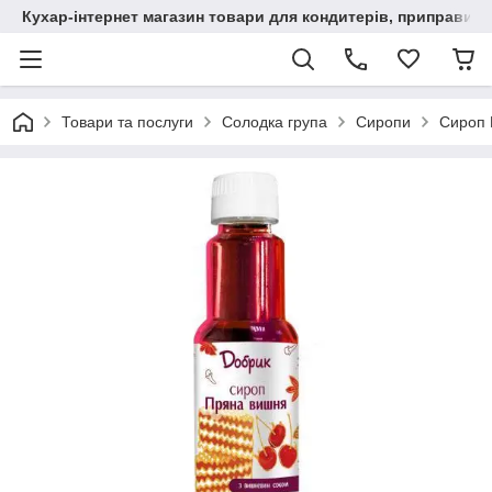
Кухар-інтернет магазин товари для кондитерів, приправи, сп
Товари та послуги
Солодка група
Сиропи
Сироп 