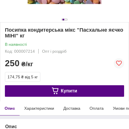
Посипка кондитерська мікс "Пасхальне яєчко
МІНІ" кг
В наявності
Код: 000007214
Опт і роздріб
250
₴/кг
174,75 ₴
від 5 кг
Купити
Опис
Характеристики
Доставка
Оплата
Умови п
Опис