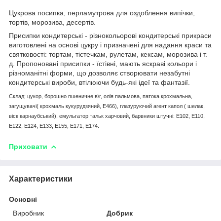
Цукрова посипка, перламутрова для оздоблення випічки,
тортів, морозива, десертів.
Присипки кондитерські - різнокольорові кондитерські прикраси
виготовлені на основі цукру і призначені для надання краси та
святковості: тортам, тістечкам, рулетам, кексам, морозива і т.
д. Пропоновані присипки - їстівні, мають яскраві кольори і
різноманітні форми, що дозволяє створювати незабутні
кондитерські вироби, втілюючи будь-які ідеї та фантазії.
Склад: цукор, борошно пшеничне в\г, олія пальмова, патока крохмальна,
загущувачі( крохмаль кукурудзяний, Е466), глазуруючий агент капол ( шелак,
віск карнаубський), емульгатор тальк харчовий, барвники штучні: Е102, Е110,
Е122, Е124, Е133, Е155, Е171, Е174.
Приховати
Характеристики
Основні
Виробник
Добрик