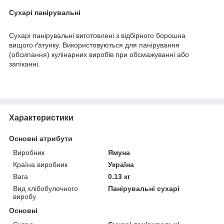
Сухарі панірувальні
Сухарі панірувальні виготовлені з відбірного борошна
вищого ґатунку. Використовуються для панірування
(обсипання) кулінарних виробів при обсмажуванні або
запіканні.
Характеристики
Основні атрибути
Виробник
Ямуна
Країна виробник
Україна
Вага
0.13 кг
Вид хлібобулочного
Панірувальні сухарі
виробу
Основні