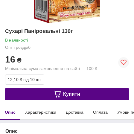
Сухарі Паніровальні 130г
В наявності
Опт і роздріб
16
₴
Мінімальна сума замовлення на сайті — 100 ₴
12,10 ₴
від 10 шт.
Купити
Опис
Характеристики
Доставка
Оплата
Умови п
Опис