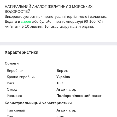
НАТУРАЛЬНИЙ АНАЛОГ ЖЕЛАТИНУ З МОРСЬКИХ
ВОДОРОСТЕЙ
Використовується при приготуванні тортів, желе і заливних.
Додати в
сироп
або бульйон при температурі 90-100 °С і
кип'ятити 5-10 хвилин. 10г агар-агару на 2 л рідини.
Характеристики
Основні
Виробник
Впрок
Країна виробник
Україна
Вага
10 г
Склад
Агар - агар
Упаковка
Поліпропіленовий пакет
Користувальницькі характеристики
Тип спецій
Агар - агар
Тип
агар