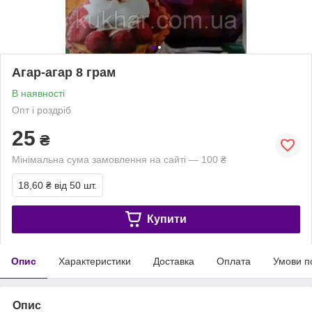
Агар-агар 8 грам
В наявності
Опт і роздріб
25
₴
Мінімальна сума замовлення на сайті — 100 ₴
18,60 ₴
від 50 шт.
Купити
Опис
Характеристики
Доставка
Оплата
Умови п
Опис