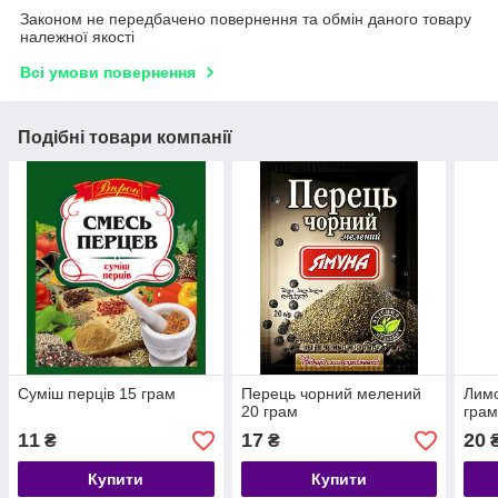
Законом не передбачено повернення та обмін даного товару
належної якості
Всі умови повернення
Подібні товари компанії
Суміш перців 15 грам
Перець чорний мелений
Лимо
20 грам
грам
11
17
20
₴
₴
Купити
Купити