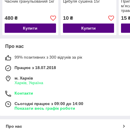
Часник гранульований 1кг
Цибуля сушена 15г
При
м'яс
трав
480
10
15
₴
₴
Купити
Купити
Про нас
99% позитивних з 300 відгуків за рік
Працює з 18.07.2018
м. Харків
Харків, Україна
Контакти
Сьогодні працює з 09:00 до 14:00
Показати весь графік роботи
Про нас