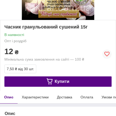
Часник гранульований сушений 15г
В наявності
Опт і роздріб
12
₴
Мінімальна сума замовлення на сайті — 100 ₴
7,50 ₴
від 30 шт.
Купити
Опис
Характеристики
Доставка
Оплата
Умови п
Опис