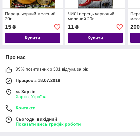
Перець чорний мелений
ЧИЛІ перець червоний
Пере
20г
мелений 20г
меле
15
11
200
₴
₴
Купити
Купити
Про нас
99% позитивних з 301 відгука за рік
Працює з 18.07.2018
м. Харків
Харків, Україна
Контакти
Сьогодні вихідний
Показати весь графік роботи