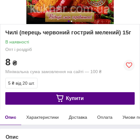
Чилі (перець червоний гострий мелений) 15г
В наявності
Опт і роздріб
8
₴
Мінімальна сума замовлення на сайті — 100 ₴
5 ₴
від 20 шт.
Купити
Опис
Характеристики
Доставка
Оплата
Умови п
Опис