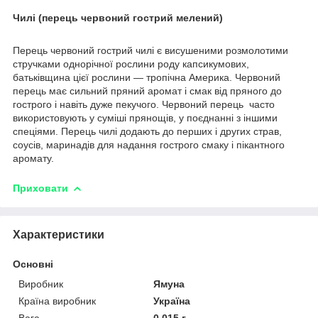
Чилі (перець червоний гострий мелений)
Перець червоний гострий чилі є висушеними розмолотими
стручками однорічної рослини роду капсикумових,
батьківщина цієї рослини — тропічна Америка. Червоний
перець має сильний пряний аромат і смак від пряного до
гострого і навіть дуже пекучого. Червоний перець часто
використовують у суміші прянощів, у поєднанні з іншими
спеціями. Перець чилі додають до перших і других страв,
соусів, маринадів для надання гострого смаку і пікантного
аромату.
Приховати
Характеристики
Основні
Виробник
Ямуна
Країна виробник
Україна
Вага
0.015 г