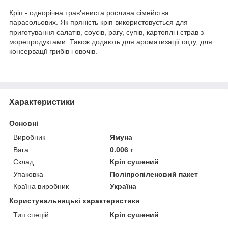
Кріп - однорічна трав'яниста рослина сімейства
парасольових. Як пряність кріп використовується для
приготування салатів, соусів, рагу, супів, картоплі і страв з
морепродуктами. Також додають для ароматизації оцту, для
консервації грибів і овочів.
Характеристики
Основні
Виробник
Ямуна
Вага
0.006 г
Склад
Кріп сушений
Упаковка
Поліпропіленовий пакет
Країна виробник
Україна
Користувальницькі характеристики
Тип спецій
Кріп сушений