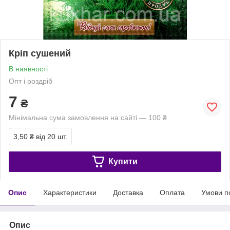
Кріп сушений
В наявності
Опт і роздріб
7
₴
Мінімальна сума замовлення на сайті — 100 ₴
3,50 ₴
від 20 шт.
Купити
Опис
Характеристики
Доставка
Оплата
Умови п
Опис