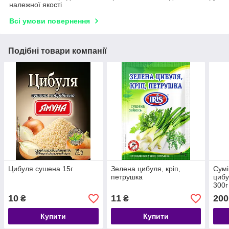
належної якості
Всі умови повернення
Подібні товари компанії
Цибуля сушена 15г
Зелена цибуля, кріп,
Сумі
петрушка
цибу
300г
10
11
200
₴
₴
Купити
Купити