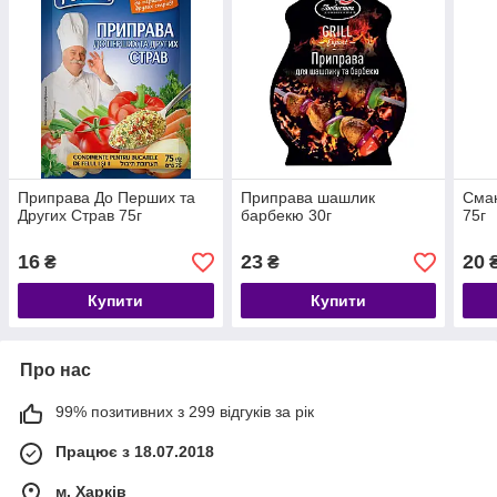
Приправа До Перших та
Приправа шашлик
Смак
Других Страв 75г
барбекю 30г
75г
16
23
20
₴
₴
Купити
Купити
Про нас
99% позитивних з 299 відгуків за рік
Працює з 18.07.2018
м. Харків