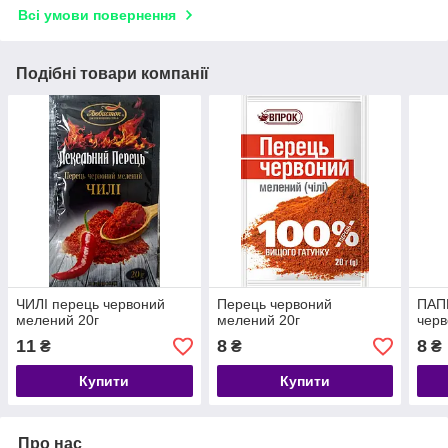
Всі умови повернення
Подібні товари компанії
ЧИЛІ перець червоний
Перець червоний
ПАП
мелений 20г
мелений 20г
черв
11
8
8
₴
₴
₴
Купити
Купити
Про нас