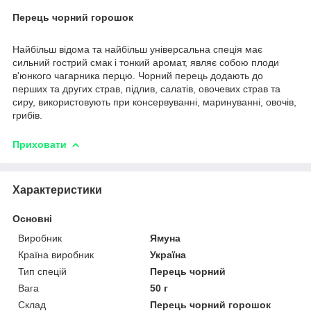
Перець чорний горошок
Найбільш відома та найбільш універсальна спеція має
сильний гострий смак і тонкий аромат, являє собою плоди
в'юнкого чагарника перцю. Чорний перець додають до
перших та других страв, підлив, салатів, овочевих страв та
сиру, використовують при консервуванні, маринуванні, овочів,
грибів.
Приховати
Характеристики
Основні
Виробник
Ямуна
Країна виробник
Україна
Тип спецій
Перець чорний
Вага
50 г
Склад
Перець чорний горошок