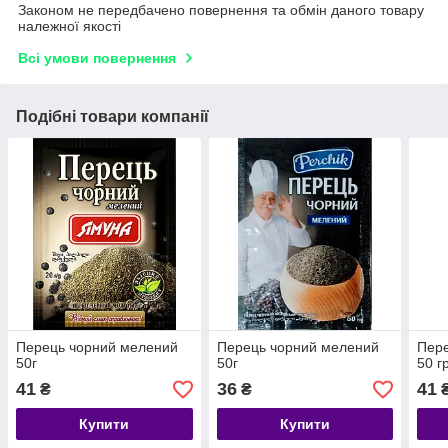
Законом не передбачено повернення та обмін даного товару
належної якості
Всі умови повернення
Подібні товари компанії
Перець чорний мелений
Перець чорний мелений
Пере
50г
50г
50 г
41
36
41
₴
₴
Купити
Купити