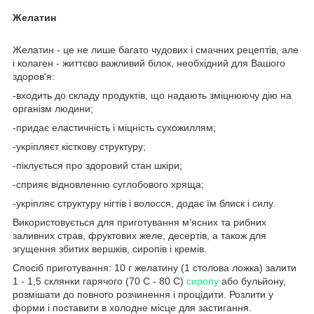
Желатин
Желатин - це не лише багато чудових і смачних рецептів, але
і колаген - життєво важливий білок, необхідний для Вашого
здоров'я:
-входить до складу продуктів, що надають зміцнюючу дію на
організм людини;
-придає еластичність і міцність сухожиллям;
-укріпляєт кісткову структуру;
-піклується про здоровий стан шкіри;
-сприяє відновленню суглобового хряща;
-укріпляє структуру нігтів і волосся, додає їм блиск і силу.
Використовується для приготування м'ясних та рибних
заливних страв, фруктових желе, десертів, а також для
згущення збитих вершків, сиропів і кремів.
Спосіб приготування: 10 г желатину (1 столова ложка) залити
1 - 1,5 склянки гарячого (70 С - 80 С)
сиропу
або бульйону,
розмішати до повного розчинення і процідити. Розлити у
форми і поставити в холодне місце для застигання.