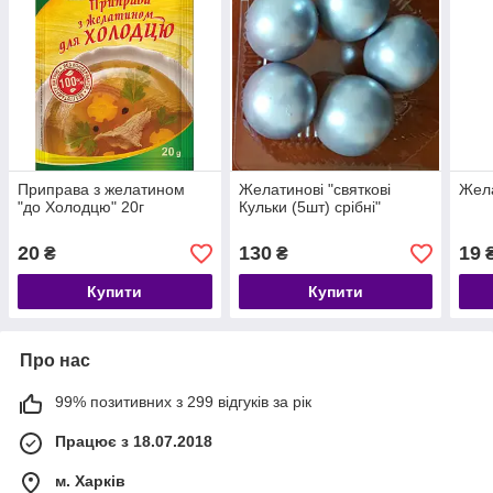
Приправа з желатином
Желатинові "святкові
Жела
"до Холодцю" 20г
Кульки (5шт) срібні"
20
130
19
₴
₴
Купити
Купити
Про нас
99% позитивних з 299 відгуків за рік
Працює з 18.07.2018
м. Харків