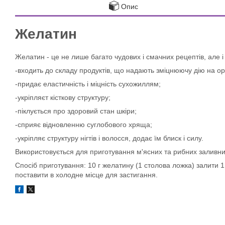
Опис
Желатин
Желатин - це не лише багато чудових і смачних рецептів, але і
-входить до складу продуктів, що надають зміцнюючу дію на о
-придає еластичність і міцність сухожиллям;
-укріпляєт кісткову структуру;
-піклується про здоровий стан шкіри;
-сприяє відновленню суглобового хряща;
-укріпляє структуру нігтів і волосся, додає їм блиск і силу.
Використовується для приготування м'ясних та рибних заливних 
Спосіб приготування: 10 г желатину (1 столова ложка) залити 1 
поставити в холодне місце для застигання.