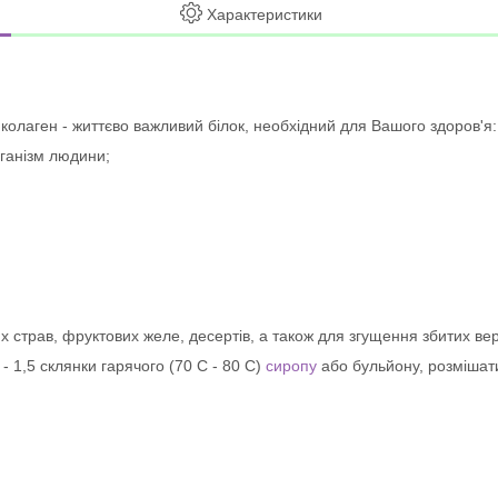
Характеристики
 колаген - життєво важливий білок, необхідний для Вашого здоров'я:
рганізм людини;
страв, фруктових желе, десертів, а також для згущення збитих вершк
- 1,5 склянки гарячого (70 С - 80 С)
сиропу
або бульйону, розмішати