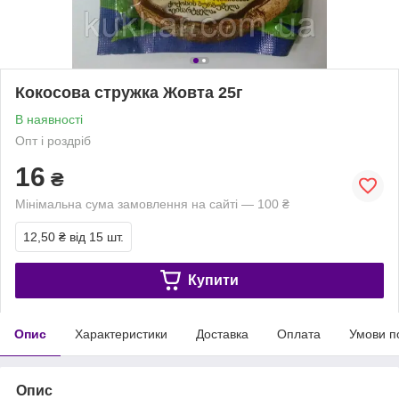
Кокосова стружка Жовта 25г
В наявності
Опт і роздріб
16
₴
Мінімальна сума замовлення на сайті — 100 ₴
12,50 ₴
від 15 шт.
Купити
Опис
Характеристики
Доставка
Оплата
Умови п
Опис