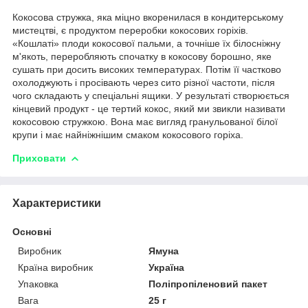
Кокосова стружка, яка міцно вкоренилася в кондитерському
мистецтві, є продуктом переробки кокосових горіхів.
«Кошлаті» плоди кокосової пальми, а точніше їх білосніжну
м'якоть, переробляють спочатку в кокосову борошно, яке
сушать при досить високих температурах. Потім її частково
охолоджують і просівають через сито різної частоти, після
чого складають у спеціальні ящики. У результаті створюється
кінцевий продукт - це тертий кокос, який ми звикли називати
кокосовою стружкою. Вона має вигляд гранульованої білої
крупи і має найніжнішим смаком кокосового горіха.
Приховати
Характеристики
Основні
Виробник
Ямуна
Країна виробник
Україна
Упаковка
Поліпропіленовий пакет
Вага
25 г