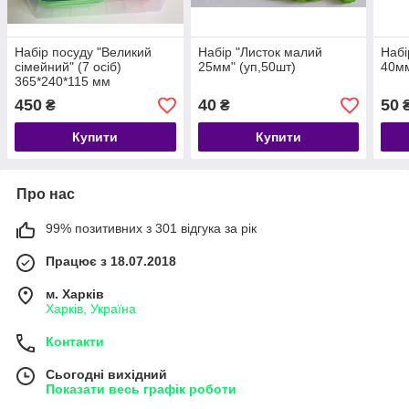
Набір посуду "Великий
Набір "Листок малий
Набі
сімейний" (7 осіб)
25мм" (уп,50шт)
40мм
365*240*115 мм
450
40
50
₴
₴
Купити
Купити
Про нас
99% позитивних з 301 відгука за рік
Працює з 18.07.2018
м. Харків
Харків, Україна
Контакти
Сьогодні вихідний
Показати весь графік роботи