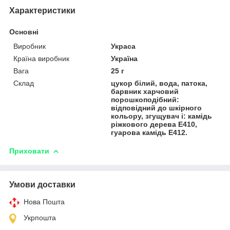
Характеристики
Основні
Виробник
Украса
Країна виробник
Україна
Вага
25 г
Склад
цукор білий, вода, патока,
барвник харчовий
порошкоподібний:
відповідний до шкірного
кольору, згущувач і: камідь
ріжкового дерева Е410,
гуарова камідь Е412.
Приховати
Умови доставки
Нова Пошта
Укрпошта