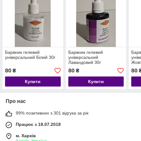
Барвник гелевий
Барвник гелевий
Барв
універсальний Білий 30г
універсальний
унів
Лавандовий 30г
Жовт
80
80
80
₴
₴
Купити
Купити
Про нас
99% позитивних з 301 відгука за рік
Працює з 18.07.2018
м. Харків
Харків, Україна