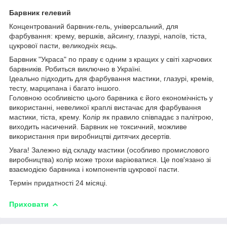
Барвник гелевий
Концентрований барвник-гель, універсальний, для
фарбування: крему, вершків, айсингу, глазурі, напоїв, тіста,
цукрової пасти, великодніх яєць.
Барвник "Украса" по праву є одним з кращих у світі харчових
барвників. Робиться виключно в Україні.
Ідеально підходить для фарбування мастики, глазурі, кремів,
тесту, марципана і багато іншого.
Головною особливістю цього барвника є його економічність у
використанні, невеликої краплі вистачає для фарбування
мастики, тіста, крему. Колір як правило співпадає з палітрою,
виходить насичений. Барвник не токсичний, можливе
використання при виробництві дитячих десертів.
Увага! Залежно від складу мастики (особливо промислового
виробництва) колір може трохи варіюватися. Це пов'язано зі
взаємодією барвника і компонентів цукрової пасти.
Термін придатності 24 місяці.
Приховати