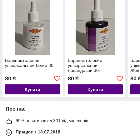
Барвник гелевий
Барвник гелевий
Барв
універсальний Білий 30г
універсальний
унів
Лавандовий 30г
Жовт
80
80
80
₴
₴
Купити
Купити
Про нас
99% позитивних з 301 відгука за рік
Працює з 18.07.2018