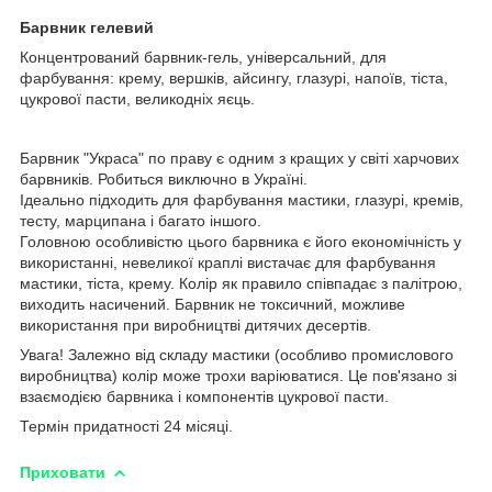
Барвник гелевий
Концентрований барвник-гель, універсальний, для
фарбування: крему, вершків, айсингу, глазурі, напоїв, тіста,
цукрової пасти, великодніх яєць.
Барвник "Украса" по праву є одним з кращих у світі харчових
барвників. Робиться виключно в Україні.
Ідеально підходить для фарбування мастики, глазурі, кремів,
тесту, марципана і багато іншого.
Головною особливістю цього барвника є його економічність у
використанні, невеликої краплі вистачає для фарбування
мастики, тіста, крему. Колір як правило співпадає з палітрою,
виходить насичений. Барвник не токсичний, можливе
використання при виробництві дитячих десертів.
Увага! Залежно від складу мастики (особливо промислового
виробництва) колір може трохи варіюватися. Це пов'язано зі
взаємодією барвника і компонентів цукрової пасти.
Термін придатності 24 місяці.
Приховати