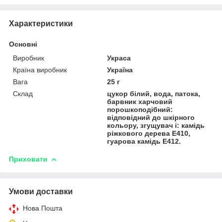
Характеристики
Основні
Виробник
Украса
Країна виробник
Україна
Вага
25 г
Склад
цукор білий, вода, патока,
барвник харчовий
порошкоподібний:
відповідний до шкірного
кольору, згущувач і: камідь
ріжкового дерева Е410,
гуарова камідь Е412.
Приховати
Умови доставки
Нова Пошта