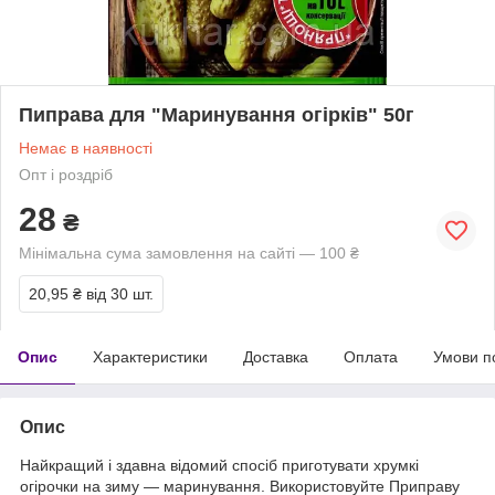
Пиправа для "Маринування огірків" 50г
Немає в наявності
Опт і роздріб
28
₴
Мінімальна сума замовлення на сайті — 100 ₴
20,95 ₴
від 30 шт.
Опис
Характеристики
Доставка
Оплата
Умови п
Опис
Найкращий і здавна відомий спосіб приготувати хрумкі
огірочки на зиму — маринування. Використовуйте Приправу