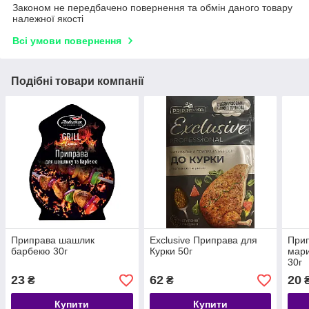
Законом не передбачено повернення та обмін даного товару
належної якості
Всі умови повернення
Подібні товари компанії
Приправа шашлик
Exclusive Приправа для
При
барбекю 30г
Курки 50г
мари
30г
23
62
20
₴
₴
Купити
Купити