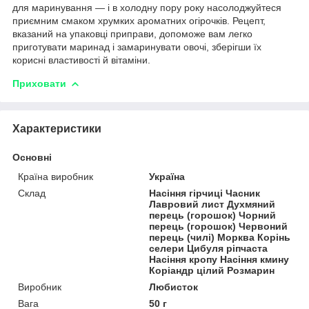
для маринування — і в холодну пору року насолоджуйтеся
приємним смаком хрумких ароматних огірочків. Рецепт,
вказаний на упаковці приправи, допоможе вам легко
приготувати маринад і замаринувати овочі, зберігши їх
корисні властивості й вітаміни.
Приховати
Характеристики
Основні
Країна виробник
Україна
Склад
Насіння гірчиці Часник
Лавровий лист Духмяний
перець (горошок) Чорний
перець (горошок) Червоний
перець (чилі) Морква Корінь
селери Цибуля ріпчаста
Насіння кропу Насіння кмину
Коріандр цілий Розмарин
Виробник
Любисток
Вага
50 г